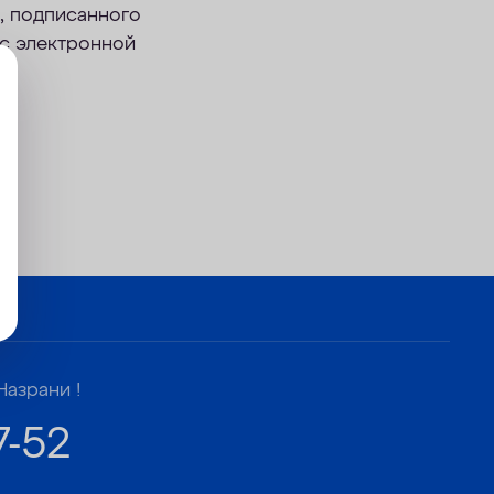
, подписанного
ес электронной
Назрани !
7-52