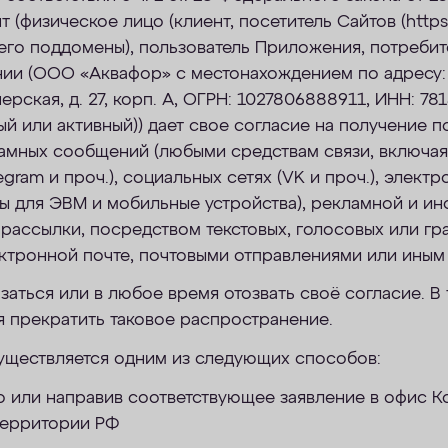
 (физическое лицо (клиент, посетитель Сайтов (https:
 его поддомены), пользователь Приложения, потребит
нии (ООО «Аквафор» с местонахождением по адресу: 
ерская, д. 27, корп. А, ОГРН: 1027806888911, ИНН: 781
й или активный)) дает свое согласие на получение п
амных сообщений (любыми средствам связи, включая
gram и проч.), социальных сетях (VK и проч.), электр
ы для ЭВМ и мобильные устройства), рекламной и ин
 рассылки, посредством текстовых, голосовых или гр
ктронной почте, почтовыми отправлениями или иным 
заться или в любое время отозвать своё согласие. В 
я прекратить таковое распространение.
уществляется одним из следующих способов:
 или направив соответствующее заявление в офис К
территории РФ