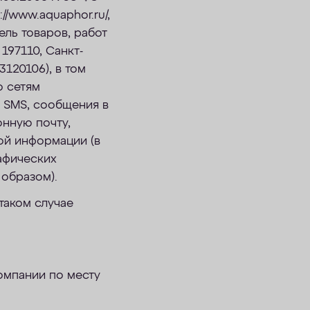
//www.aquaphor.ru/,
ель товаров, работ
197110, Санкт-
3120106), в том
о сетям
 SMS, сообщения в
онную почту,
ой информации (в
афических
образом).
таком случае
омпании по месту