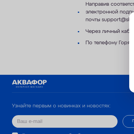
Направив соответс
электронной подпи
почты support@shop
Через личный кабин
По телефону Горяч
Узнайте первым о новинках и новостях: