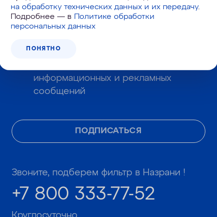
персональных данных и подтверждаю,
на обработку технических данных и их передачу
.
Подробнее — в
Политике обработки
что я ознакомлен с
политикой
персональных данных
обработки и защиты персональных
данных
.
ПОНЯТНО
Даю согласие
на получение
информационных и рекламных
сообщений
ПОДПИСАТЬСЯ
Звоните, подберем фильтр в Назрани !
+7 800 333-77-52
Круглосуточно