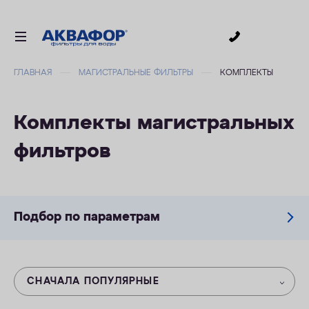
0
ГЛАВНАЯ
МАГИСТРАЛЬНЫЕ ФИЛЬТРЫ
КОМПЛЕКТЫ
ДЛЯ ПИТЬЕВОЙ ВОДЫ
СМЕННЫЕ МОДУЛИ
Комплекты магистральных
ДЛЯ ВАННОЙ
фильтров
В КОТТЕДЖ
ДЛЯ БИЗНЕСА
АКСЕССУАРЫ
Подбор по параметрам
АКЦИИ
ДОСТАВКА
СНАЧАЛА ПОПУЛЯРНЫЕ
УСЛУГИ