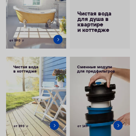
Чистая вода
для душа в
квартире
и коттедже
от 590
руб.
Чистая вода
Сменные модули
в коттедже
для предфильтров
от 590
от 149
руб.
руб.